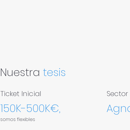
Nuestra
tesis
Ticket Inicial
Sector
150K-500K€,
Agnó
somos flexibles