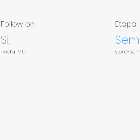
Follow on
Etapa
Si,
Semi
hasta 1M€
y pre-semi