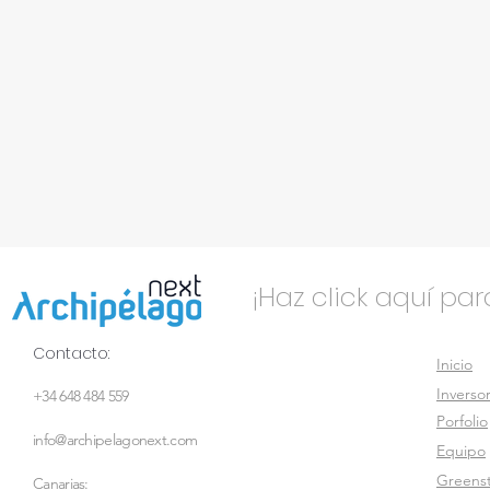
¡Haz click aquí pa
Contacto:
Inicio
Inverso
+34 648 484 559
Porfolio
info@archipelagonext.com
Equipo
Greens
Canarias: