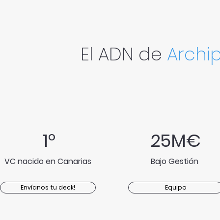
El ADN de
Archi
1º
25M€
VC nacido en Canarias
Bajo Gestión
Envíanos tu deck!
Equipo