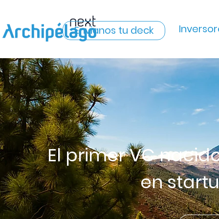
Inversor
Envianos tu deck
El primer VC nacido
en start